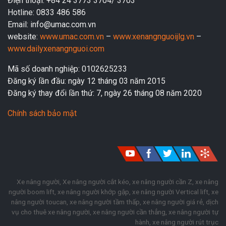
Điện thoại: +84 24 3773 3704/ 3703
Hotline: 0833 486 586
Email: info@umac.com.vn
website:
www.umac.com.vn
–
www.xenangnguoijlg.vn
–
www.dailyxenangnguoi.com
Mã số doanh nghiệp: 0102625233
Đăng ký lần đầu: ngày 12 tháng 03 năm 2015
Đăng ký thay đổi lần thứ: 7, ngày 26 tháng 08 năm 2020
Chính sách bảo mật
Xe nâng người
,
Xe nâng người cắt kéo
,
xe nâng người cần Z
,
xe nâng
người boom lift
,
xe nâng người khớp gập
,
xe nâng người Vertical lift
,
xe
nâng người toucan
,
xe nâng người tầm thấp
,
xe nâng người giá rẻ
,
dịch
vụ cho thuê xe nâng người
,
xe nâng người cần thẳng
,
xe nâng người tự
hành
,
xe nâng người rút trục