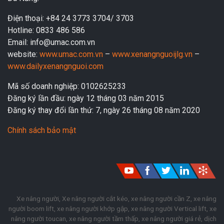
Điện thoại: +84 24 3773 3704/ 3703
Hotline: 0833 486 586
Email: info@umac.com.vn
website:
www.umac.com.vn
–
www.xenangnguoijlg.vn
–
www.dailyxenangnguoi.com
Mã số doanh nghiệp: 0102625233
Đăng ký lần đầu: ngày 12 tháng 03 năm 2015
Đăng ký thay đổi lần thứ: 7, ngày 26 tháng 08 năm 2020
Chính sách bảo mật
Xe nâng người
,
Xe nâng người cắt kéo
,
xe nâng người cần Z
,
xe nâng
người boom lift
,
xe nâng người khớp gập
,
xe nâng người Vertical lift
,
xe
nâng người toucan
,
xe nâng người tầm thấp
,
xe nâng người giá rẻ
,
dịch