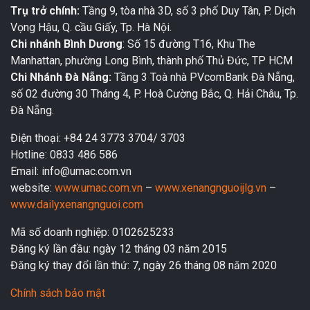
Trụ trở chính:
Tầng 9, tòa nhà 3D, số 3 phố Duy Tân, P. Dịch
Vọng Hậu, Q. cầu Giấy, Tp. Hà Nội.
Chi nhánh Bình Dương
: Số 15 đường T16, Khu The
Manhattan, phường Long Bình, thành phố Thủ Đức, TP HCM
Chi Nhánh Đà Nẵng:
Tầng 3 Toà nhà PVcomBank Đà Nẵng,
số 02 đường 30 Tháng 4, P. Hoà Cường Bắc, Q. Hải Châu, Tp.
Đà Nẵng.
Điện thoại: +84 24 3773 3704/ 3703
Hotline: 0833 486 586
Email: info@umac.com.vn
website:
www.umac.com.vn
–
www.xenangnguoijlg.vn
–
www.dailyxenangnguoi.com
Mã số doanh nghiệp: 0102625233
Đăng ký lần đầu: ngày 12 tháng 03 năm 2015
Đăng ký thay đổi lần thứ: 7, ngày 26 tháng 08 năm 2020
Chính sách bảo mật