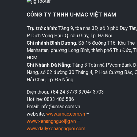
CÔNG TY TNHH U-MAC VIỆT NAM
Trụ trở chính:
Tầng 9, tòa nhà 3D, số 3 phố Duy Tân
P. Dịch Vọng Hậu, Q. cầu Giấy, Tp. Hà Nội.
Chi nhánh Bình Dương
: Số 15 đường T16, Khu The
Manhattan, phường Long Bình, thành phố Thủ Đức, 
HCM
Chi Nhánh Đà Nẵng:
Tầng 3 Toà nhà PVcomBank Đ
Nẵng, số 02 đường 30 Tháng 4, P. Hoà Cường Bắc, Q
Hải Châu, Tp. Đà Nẵng.
Điện thoại: +84 24 3773 3704/ 3703
Hotline: 0833 486 586
Email: info@umac.com.vn
website:
www.umac.com.vn
–
www.xenangnguoijlg.vn
–
www.dailyxenangnguoi.com