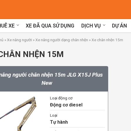
UÊ XE
XE ĐÃ QUA SỬ DỤNG
DỊCH VỤ
DỰ ÁN
hủ
»
Xe nâng người
»
Xe nâng người dạng chân nhện
»
Xe chân nhện 15m
 CHÂN NHỆN 15M
nâng người chân nhện 15m JLG X15J Plus
New
Loại động cơ
Động cơ diesel
Loại
Tự hành