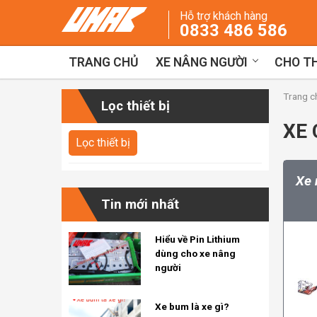
Skip
Hỗ trợ khách hàng
to
0833 486 586
content
TRANG CHỦ
XE NÂNG NGƯỜI
CHO TH
Trang c
Lọc thiết bị
XE
Xe 
Tin mới nhất
Hiểu về Pin Lithium
dùng cho xe nâng
người
Xe bum là xe gì?