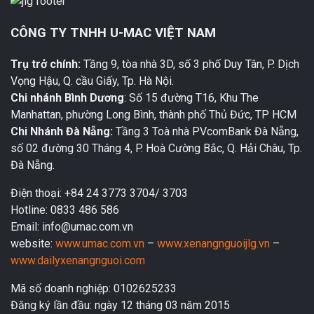
CÔNG TY TNHH U-MAC VIỆT NAM
Trụ trở chính:
Tầng 9, tòa nhà 3D, số 3 phố Duy Tân, P. Dịch
Vọng Hậu, Q. cầu Giấy, Tp. Hà Nội.
Chi nhánh Bình Dương
: Số 15 đường T16, Khu The
Manhattan, phường Long Bình, thành phố Thủ Đức, TP HCM
Chi Nhánh Đà Nẵng:
Tầng 3 Toà nhà PVcomBank Đà Nẵng,
số 02 đường 30 Tháng 4, P. Hoà Cường Bắc, Q. Hải Châu, Tp.
Đà Nẵng.
Điện thoại: +84 24 3773 3704/ 3703
Hotline: 0833 486 586
Email: info@umac.com.vn
website:
www.umac.com.vn
–
www.xenangnguoijlg.vn
–
www.dailyxenangnguoi.com
Mã số doanh nghiệp: 0102625233
Đăng ký lần đầu: ngày 12 tháng 03 năm 2015