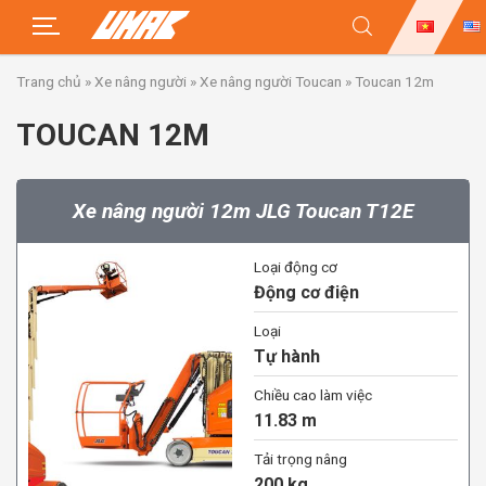
Skip
Trang chủ
»
Xe nâng người
»
Xe nâng người Toucan
»
Toucan 12m
to
content
TOUCAN 12M
Xe nâng người 12m JLG Toucan T12E
Loại động cơ
Động cơ điện
Loại
Tự hành
Chiều cao làm việc
11.83 m
Tải trọng nâng
200 kg