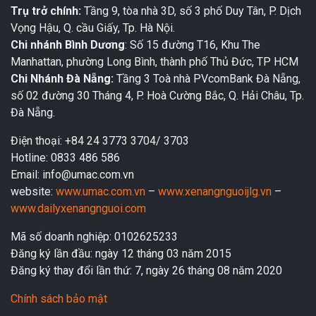
Trụ trở chính:
Tầng 9, tòa nhà 3D, số 3 phố Duy Tân, P. Dịch
Vọng Hậu, Q. cầu Giấy, Tp. Hà Nội.
Chi nhánh Bình Dương
: Số 15 đường T16, Khu The
Manhattan, phường Long Bình, thành phố Thủ Đức, TP HCM
Chi Nhánh Đà Nẵng:
Tầng 3 Toà nhà PVcomBank Đà Nẵng,
số 02 đường 30 Tháng 4, P. Hoà Cường Bắc, Q. Hải Châu, Tp.
Đà Nẵng.
Điện thoại: +84 24 3773 3704/ 3703
Hotline: 0833 486 586
Email: info@umac.com.vn
website:
www.umac.com.vn
–
www.xenangnguoijlg.vn
–
www.dailyxenangnguoi.com
Mã số doanh nghiệp: 0102625233
Đăng ký lần đầu: ngày 12 tháng 03 năm 2015
Đăng ký thay đổi lần thứ: 7, ngày 26 tháng 08 năm 2020
Chính sách bảo mật